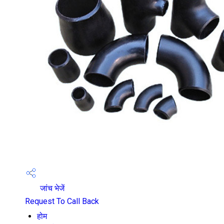
जांच भेजें
Request To Call Back
होम